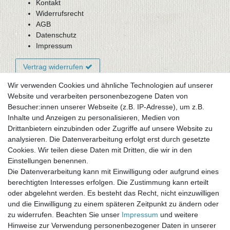
Kontakt
Widerrufsrecht
AGB
Datenschutz
Impressum
Vertrag widerrufen
Wir verwenden Cookies und ähnliche Technologien auf unserer
Website und verarbeiten personenbezogene Daten von
Newsletter-Anmeldung
Besucher:innen unserer Webseite (z.B. IP-Adresse), um z.B.
FAQ / Fragen
Inhalte und Anzeigen zu personalisieren, Medien von
Mein Warenkorb
Drittanbietern einzubinden oder Zugriffe auf unsere Website zu
Mein Merkzettel
analysieren. Die Datenverarbeitung erfolgt erst durch gesetzte
Mein Konto
Cookies. Wir teilen diese Daten mit Dritten, die wir in den
Einstellungen benennen.
UNSER LADENGESCHÄFT
Die Datenverarbeitung kann mit Einwilligung oder aufgrund eines
Gottlieb-Daimler-Str. 10
berechtigten Interesses erfolgen. Die Zustimmung kann erteilt
33334 Gütersloh
oder abgelehnt werden. Es besteht das Recht, nicht einzuwilligen
und die Einwilligung zu einem späteren Zeitpunkt zu ändern oder
ÖFFNUNGSZEITEN
zu widerrufen. Beachten Sie unser
Impressum
und weitere
Hinweise zur Verwendung personenbezogener Daten in unserer
Montag - Dienstag: 8.00 - 18.00 Uhr, Mittwoch Ruhetag,