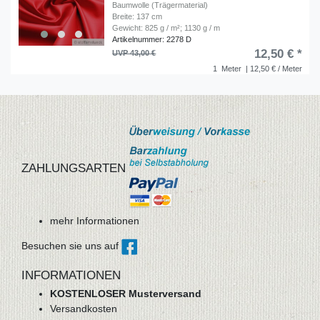
Baumwolle (Trägermaterial)
Breite: 137 cm
Gewicht: 825 g / m²; 1130 g / m
Artikelnummer: 2278 D
12,50 € *
UVP 43,00 €
1
Meter
| 12,50 € / Meter
ZAHLUNGSARTEN
mehr Informationen
Besuchen sie uns auf
INFORMATIONEN
KOSTENLOSER Musterversand
Versandkosten