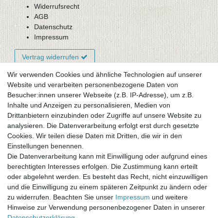
Widerrufsrecht
AGB
Datenschutz
Impressum
Vertrag widerrufen
Wir verwenden Cookies und ähnliche Technologien auf unserer
Website und verarbeiten personenbezogene Daten von
Newsletter-Anmeldung
Besucher:innen unserer Webseite (z.B. IP-Adresse), um z.B.
FAQ / Fragen
Inhalte und Anzeigen zu personalisieren, Medien von
Mein Warenkorb
Drittanbietern einzubinden oder Zugriffe auf unsere Website zu
Mein Merkzettel
analysieren. Die Datenverarbeitung erfolgt erst durch gesetzte
Mein Konto
Cookies. Wir teilen diese Daten mit Dritten, die wir in den
Einstellungen benennen.
UNSER LADENGESCHÄFT
Die Datenverarbeitung kann mit Einwilligung oder aufgrund eines
Gottlieb-Daimler-Str. 10
berechtigten Interesses erfolgen. Die Zustimmung kann erteilt
33334 Gütersloh
oder abgelehnt werden. Es besteht das Recht, nicht einzuwilligen
und die Einwilligung zu einem späteren Zeitpunkt zu ändern oder
ÖFFNUNGSZEITEN
zu widerrufen. Beachten Sie unser
Impressum
und weitere
Hinweise zur Verwendung personenbezogener Daten in unserer
Montag - Dienstag: 8.00 - 18.00 Uhr, Mittwoch Ruhetag,
Daten­schutz­erklärung
.