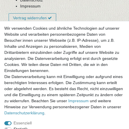
Impressum
Vertrag widerrufen
Wir verwenden Cookies und ähnliche Technologien auf unserer
Website und verarbeiten personenbezogene Daten von
Newsletter-Anmeldung
Besucher:innen unserer Webseite (z.B. IP-Adresse), um z.B.
FAQ / Fragen
Inhalte und Anzeigen zu personalisieren, Medien von
Mein Warenkorb
Drittanbietern einzubinden oder Zugriffe auf unsere Website zu
Mein Merkzettel
analysieren. Die Datenverarbeitung erfolgt erst durch gesetzte
Mein Konto
Cookies. Wir teilen diese Daten mit Dritten, die wir in den
Einstellungen benennen.
UNSER LADENGESCHÄFT
Die Datenverarbeitung kann mit Einwilligung oder aufgrund eines
Gottlieb-Daimler-Str. 10
berechtigten Interesses erfolgen. Die Zustimmung kann erteilt
33334 Gütersloh
oder abgelehnt werden. Es besteht das Recht, nicht einzuwilligen
und die Einwilligung zu einem späteren Zeitpunkt zu ändern oder
ÖFFNUNGSZEITEN
zu widerrufen. Beachten Sie unser
Impressum
und weitere
Hinweise zur Verwendung personenbezogener Daten in unserer
Montag - Dienstag: 8.00 - 18.00 Uhr, Mittwoch Ruhetag,
Daten­schutz­erklärung
.
Donnerstag: 8.00 - 18.00 Uhr, Freitag 8.00 - 14.00 Uhr
Essenziell
KUNDENSERVICE