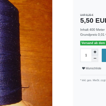
UVP 8,25 €
5,50 E
Inhalt
400
Meter
Grundpreis
0,01 
Versand ab dem 3
Wunschliste
* inkl. ges. MwSt. zzgl.