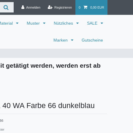
Anmelden
Registrieren
0
0,00 EUR
aterial
Muster
Nützliches
SALE
Marken
Gutscheine
it getätigt werden, werden erst ab
a 40 WA Farbe 66 dunkelblau
66
ster