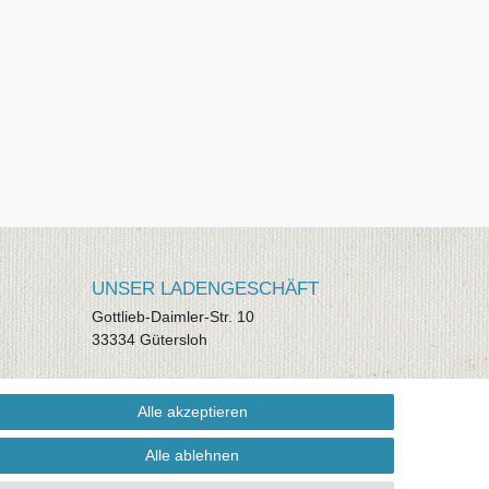
UNSER LADENGESCHÄFT
Gottlieb-Daimler-Str. 10
33334 Gütersloh
ÖFFNUNGSZEITEN
Alle akzeptieren
Montag - Dienstag: 8.00 - 18.00 Uhr,
Mittwoch Ruhetag, Donnerstag: 8.00 -
Alle ablehnen
18.00 Uhr, Freitag 8.00 - 14.00 Uhr