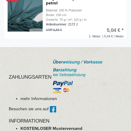
petrol
Material: 100 % Polyester
Breite: 150 cm
Gewicht: 70 g / m²; 110 g / m
Artikelnummer: 2172 J
5,04 € *
UVP 5,60 €
1
Meter
| 5,04 € / Meter
ZAHLUNGSARTEN
mehr Informationen
Besuchen sie uns auf
INFORMATIONEN
KOSTENLOSER Musterversand