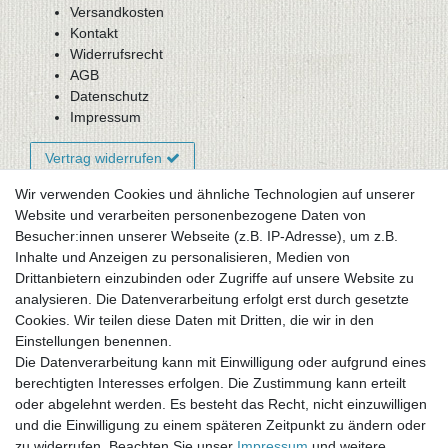
Versandkosten
Kontakt
Widerrufsrecht
AGB
Datenschutz
Impressum
Vertrag widerrufen
Wir verwenden Cookies und ähnliche Technologien auf unserer
Website und verarbeiten personenbezogene Daten von
Newsletter-Anmeldung
Besucher:innen unserer Webseite (z.B. IP-Adresse), um z.B.
FAQ / Fragen
Inhalte und Anzeigen zu personalisieren, Medien von
Mein Warenkorb
Drittanbietern einzubinden oder Zugriffe auf unsere Website zu
Mein Merkzettel
analysieren. Die Datenverarbeitung erfolgt erst durch gesetzte
Mein Konto
Cookies. Wir teilen diese Daten mit Dritten, die wir in den
Einstellungen benennen.
UNSER LADENGESCHÄFT
Die Datenverarbeitung kann mit Einwilligung oder aufgrund eines
Gottlieb-Daimler-Str. 10
berechtigten Interesses erfolgen. Die Zustimmung kann erteilt
33334 Gütersloh
oder abgelehnt werden. Es besteht das Recht, nicht einzuwilligen
und die Einwilligung zu einem späteren Zeitpunkt zu ändern oder
ÖFFNUNGSZEITEN
zu widerrufen. Beachten Sie unser
Impressum
und weitere