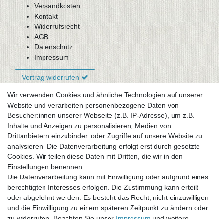
Versandkosten
Kontakt
Widerrufsrecht
AGB
Datenschutz
Impressum
Vertrag widerrufen
Wir verwenden Cookies und ähnliche Technologien auf unserer
Website und verarbeiten personenbezogene Daten von
Newsletter-Anmeldung
Besucher:innen unserer Webseite (z.B. IP-Adresse), um z.B.
FAQ / Fragen
Inhalte und Anzeigen zu personalisieren, Medien von
Mein Warenkorb
Drittanbietern einzubinden oder Zugriffe auf unsere Website zu
Mein Merkzettel
analysieren. Die Datenverarbeitung erfolgt erst durch gesetzte
Mein Konto
Cookies. Wir teilen diese Daten mit Dritten, die wir in den
Einstellungen benennen.
UNSER LADENGESCHÄFT
Die Datenverarbeitung kann mit Einwilligung oder aufgrund eines
Gottlieb-Daimler-Str. 10
berechtigten Interesses erfolgen. Die Zustimmung kann erteilt
33334 Gütersloh
oder abgelehnt werden. Es besteht das Recht, nicht einzuwilligen
und die Einwilligung zu einem späteren Zeitpunkt zu ändern oder
ÖFFNUNGSZEITEN
zu widerrufen. Beachten Sie unser
Impressum
und weitere