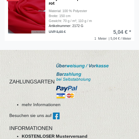
rot
Material: 100 % Polyester
Breite: 150 cm
Gewicht: 70 g / m²; 110 g / m
Artikelnummer: 2172 G
5,04 € *
UVP 5,60 €
1
Meter
| 5,04 € / Meter
ZAHLUNGSARTEN
mehr Informationen
Besuchen sie uns auf
INFORMATIONEN
KOSTENLOSER Musterversand