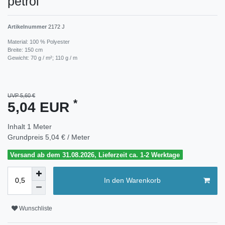
petrol
Artikelnummer
2172 J
Material: 100 % Polyester
Breite: 150 cm
Gewicht: 70 g / m²; 110 g / m
UVP 5,60 €
*
5,04 EUR
Inhalt
1
Meter
Grundpreis
5,04 € / Meter
Versand ab dem 31.08.2026, Lieferzeit ca. 1-2 Werktage
In den Warenkorb
Wunschliste