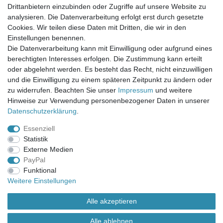
Mein Warenkorb
Drittanbietern einzubinden oder Zugriffe auf unsere Website zu
Mein Merkzettel
analysieren. Die Datenverarbeitung erfolgt erst durch gesetzte
Mein Konto
Cookies. Wir teilen diese Daten mit Dritten, die wir in den
Einstellungen benennen.
UNSER LADENGESCHÄFT
Die Datenverarbeitung kann mit Einwilligung oder aufgrund eines
Gottlieb-Daimler-Str. 10
berechtigten Interesses erfolgen. Die Zustimmung kann erteilt
33334 Gütersloh
oder abgelehnt werden. Es besteht das Recht, nicht einzuwilligen
und die Einwilligung zu einem späteren Zeitpunkt zu ändern oder
ÖFFNUNGSZEITEN
zu widerrufen. Beachten Sie unser
Impressum
und weitere
Hinweise zur Verwendung personenbezogener Daten in unserer
Montag - Dienstag: 8.00 - 18.00 Uhr, Mittwoch Ruhetag,
Daten­schutz­erklärung
.
Donnerstag: 8.00 - 18.00 Uhr, Freitag 8.00 - 14.00 Uhr
Essenziell
KUNDENSERVICE
Statistik
Telefon: (05241) 403 22 38
Externe Medien
E-Mail: info@stoffamstueck.de
PayPal
Funktional
Weitere Einstellungen
Alle Preise inklusive gesetzlicher Mehrwertsteuer und
zuzüglich
Versandkosten
. * Pflichtfeld
Alle akzeptieren
Alle ablehnen