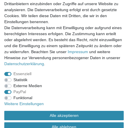
Mein Warenkorb
Drittanbietern einzubinden oder Zugriffe auf unsere Website zu
Mein Merkzettel
analysieren. Die Datenverarbeitung erfolgt erst durch gesetzte
Mein Konto
Cookies. Wir teilen diese Daten mit Dritten, die wir in den
Einstellungen benennen.
UNSER LADENGESCHÄFT
Die Datenverarbeitung kann mit Einwilligung oder aufgrund eines
Gottlieb-Daimler-Str. 10
berechtigten Interesses erfolgen. Die Zustimmung kann erteilt
33334 Gütersloh
oder abgelehnt werden. Es besteht das Recht, nicht einzuwilligen
und die Einwilligung zu einem späteren Zeitpunkt zu ändern oder
ÖFFNUNGSZEITEN
zu widerrufen. Beachten Sie unser
Impressum
und weitere
Hinweise zur Verwendung personenbezogener Daten in unserer
Montag - Dienstag: 8.00 - 18.00 Uhr, Mittwoch Ruhetag,
Daten­schutz­erklärung
.
Donnerstag: 8.00 - 18.00 Uhr, Freitag 8.00 - 14.00 Uhr
Essenziell
KUNDENSERVICE
Statistik
Telefon: (05241) 403 22 38
Externe Medien
E-Mail: info@stoffamstueck.de
PayPal
Funktional
Weitere Einstellungen
Alle Preise inklusive gesetzlicher Mehrwertsteuer und
zuzüglich
Versandkosten
. * Pflichtfeld
Alle akzeptieren
Alle ablehnen