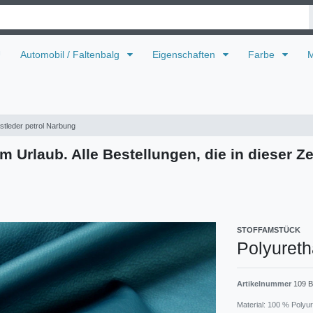
U
Automobil / Faltenbalg
Eigenschaften
Farbe
M
stleder petrol Narbung
m Urlaub. Alle Bestellungen, die in dieser Ze
STOFFAMSTÜCK
Polyureth
Artikelnummer
109 B
Material: 100 % Polyu