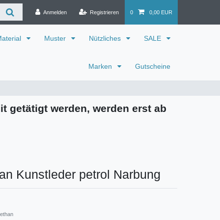
Anmelden
Registrieren
0
0,00 EUR
aterial
Muster
Nützliches
SALE
Marken
Gutscheine
it getätigt werden, werden erst ab
an Kunstleder petrol Narbung
rethan