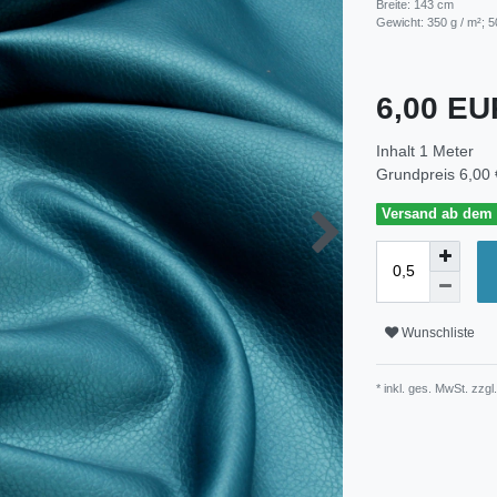
Breite: 143 cm
Gewicht: 350 g / m²; 5
6,00 E
Inhalt
1
Meter
Grundpreis
6,00 
Versand ab dem 3
Wunschliste
* inkl. ges. MwSt. zzgl.