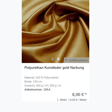
Polyurethan Kunstleder gold Narbung
Material: 100 % Polyurethan
Breite: 143 cm
Gewicht: 350 g / m²; 500 g / m
Artikelnummer: 109 A
6,00 € *
1
Meter
| 6,00 € / Meter