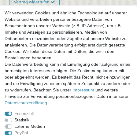
Vertrag widerrufen
Wir verwenden Cookies und ähnliche Technologien auf unserer
Website und verarbeiten personenbezogene Daten von
Newsletter-Anmeldung
Besucher:innen unserer Webseite (z.B. IP-Adresse), um z.B.
FAQ / Fragen
Inhalte und Anzeigen zu personalisieren, Medien von
Mein Warenkorb
Drittanbietern einzubinden oder Zugriffe auf unsere Website zu
Mein Merkzettel
analysieren. Die Datenverarbeitung erfolgt erst durch gesetzte
Mein Konto
Cookies. Wir teilen diese Daten mit Dritten, die wir in den
Einstellungen benennen.
UNSER LADENGESCHÄFT
Die Datenverarbeitung kann mit Einwilligung oder aufgrund eines
Gottlieb-Daimler-Str. 10
berechtigten Interesses erfolgen. Die Zustimmung kann erteilt
33334 Gütersloh
oder abgelehnt werden. Es besteht das Recht, nicht einzuwilligen
und die Einwilligung zu einem späteren Zeitpunkt zu ändern oder
ÖFFNUNGSZEITEN
zu widerrufen. Beachten Sie unser
Impressum
und weitere
Hinweise zur Verwendung personenbezogener Daten in unserer
Montag - Dienstag: 8.00 - 18.00 Uhr, Mittwoch Ruhetag,
Daten­schutz­erklärung
.
Donnerstag: 8.00 - 18.00 Uhr, Freitag 8.00 - 14.00 Uhr
Essenziell
KUNDENSERVICE
Statistik
Telefon: (05241) 403 22 38
Externe Medien
E-Mail: info@stoffamstueck.de
PayPal