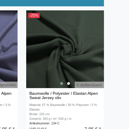
-25%
n Alpen
Baumwolle / Polyester / Elastan Alpen
Sweat Jersey oliv
er / 3 %
Material: 67 % Baumwolle / 30 % Polyester / 3 %
Elastan
Breite: 155 cm
Gewicht: 350 g / m²; 540 g / m
Artikelnummer: 134 C
UVP 10,60 €