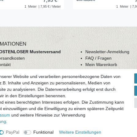
7,95 € *
1
Meter
| 7,95 € / Meter
1
Meter
| 7,9
MATIONEN
OSTENLOSER Musterversand
Newsletter-Anmeldung
ersandkosten
FAQ / Fragen
ontakt
Mein Warenkorb
derrufsrecht
Mein Merkzettel
unserer Website und verarbeiten personenbezogene Daten von
GB
Mein Konto
.B. Inhalte und Anzeigen zu personalisieren, Medien von
atenschutz
ite zu analysieren. Die Datenverarbeitung erfolgt erst durch
mpressum
 wir in den Einstellungen benennen.
nd eines berechtigten Interesses erfolgen. Die Zustimmung kann
ag widerrufen
t einzuwilligen und die Einwilligung zu einem späteren Zeitpunkt
essum
und weitere Hinweise zur Verwendung
rung
.
PayPal
Funktional
Weitere Einstellungen
und zuzüglich
Versandkosten
. * Pflichtfeld