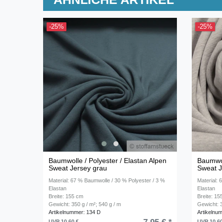
-25%
-25%
Baumwolle / Polyester / Elastan Alpen
Baumwol
Sweat Jersey grau
Sweat J
Material: 67 % Baumwolle / 30 % Polyester / 3 %
Material:
Elastan
Elastan
Breite: 155 cm
Breite: 1
Gewicht: 350 g / m²; 540 g / m
Gewicht: 3
Artikelnummer: 134 D
Artikelnu
UVP 10,60 €
UVP 10,6