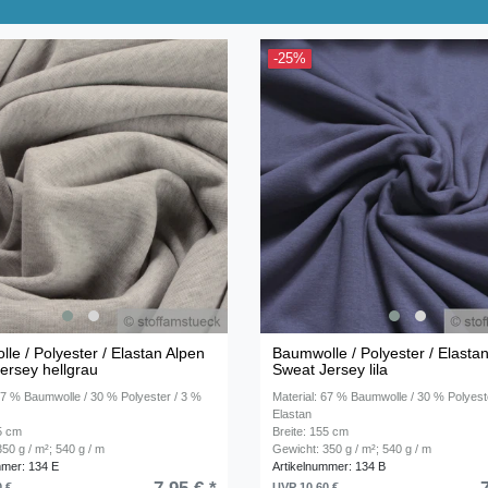
-25%
le / Polyester / Elastan Alpen
Baumwolle / Polyester / Elasta
ersey hellgrau
Sweat Jersey lila
 67 % Baumwolle / 30 % Polyester / 3 %
Material: 67 % Baumwolle / 30 % Polyest
Elastan
55 cm
Breite: 155 cm
50 g / m²; 540 g / m
Gewicht: 350 g / m²; 540 g / m
mmer: 134 E
Artikelnummer: 134 B
0 €
UVP 10,60 €