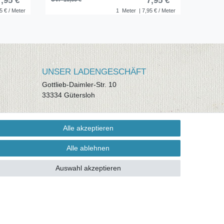
7,95 € *
7,95 € *
5 € / Meter
1
Meter
| 7,95 € / Meter
UNSER LADENGESCHÄFT
Gottlieb-Daimler-Str. 10
33334 Gütersloh
ÖFFNUNGSZEITEN
Alle akzeptieren
Montag - Dienstag: 8.00 - 18.00 Uhr,
Mittwoch Ruhetag, Donnerstag: 8.00 -
Alle ablehnen
18.00 Uhr, Freitag 8.00 - 14.00 Uhr
Auswahl akzeptieren
KUNDENSERVICE
Telefon: (05241) 403 22 38
E-Mail: info@stoffamstueck.de