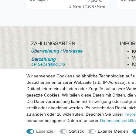
7,95 € *
1
Meter
| 7,95 € / Meter
ZAHLUNGSARTEN
INFOR
K
V
K
Wi
Wir verwenden Cookies und ähnliche Technologien auf 
A
Besucher:innen unserer Webseite (z.B. IP-Adresse), um z
D
Drittanbietern einzubinden oder Zugriffe auf unsere Webs
mehr Informationen
I
gesetzte Cookies. Wir teilen diese Daten mit Dritten, die
Besuchen sie uns auf
Die Datenverarbeitung kann mit Einwilligung oder aufgru
Vertr
erteilt oder abgelehnt werden. Es besteht das Recht, nich
zu ändern oder zu widerrufen. Beachten Sie unser
Impr
personenbezogener Daten in unserer
Daten­schutz­erklä
Essenziell
Statistik
Externe Medien
Alle Preise inklusive gesetzlicher Mehrwertsteuer 