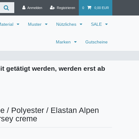
Anmelden
Registrieren
0
0,00 EUR
aterial
Muster
Nützliches
SALE
Marken
Gutscheine
it getätigt werden, werden erst ab
 / Polyester / Elastan Alpen
rsey creme