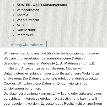
KOSTENLOSER Musterversand
Versandkosten
Kontakt
Widerrufsrecht
AGB
Datenschutz
Impressum
Vertrag widerrufen
Wir verwenden Cookies und ähnliche Technologien auf unserer
Website und verarbeiten personenbezogene Daten von
Newsletter-Anmeldung
Besucher:innen unserer Webseite (z.B. IP-Adresse), um z.B.
FAQ / Fragen
Inhalte und Anzeigen zu personalisieren, Medien von
Mein Warenkorb
Drittanbietern einzubinden oder Zugriffe auf unsere Website zu
Mein Merkzettel
analysieren. Die Datenverarbeitung erfolgt erst durch gesetzte
Mein Konto
Cookies. Wir teilen diese Daten mit Dritten, die wir in den
Einstellungen benennen.
UNSER LADENGESCHÄFT
Die Datenverarbeitung kann mit Einwilligung oder aufgrund eines
Gottlieb-Daimler-Str. 10
berechtigten Interesses erfolgen. Die Zustimmung kann erteilt
33334 Gütersloh
oder abgelehnt werden. Es besteht das Recht, nicht einzuwilligen