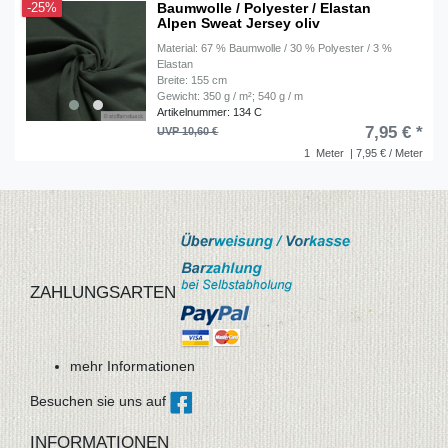
Baumwolle / Polyester / Elastan
-25%
Alpen Sweat Jersey oliv
Material: 67 % Baumwolle / 30 % Polyester / 3 %
Elastan
Breite: 155 cm
Gewicht: 350 g / m²; 540 g / m
Artikelnummer: 134 C
7,95 € *
UVP 10,60 €
1
Meter
| 7,95 € / Meter
ZAHLUNGSARTEN
mehr Informationen
Besuchen sie uns auf
INFORMATIONEN