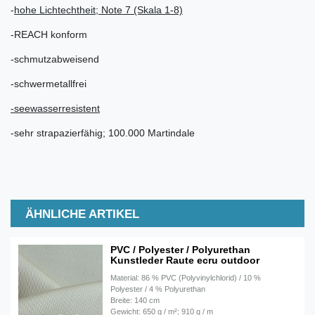
-
hohe Lichtechtheit; Note 7 (Skala 1-8)
-REACH konform
-schmutzabweisend
-schwermetallfrei
-seewasserresistent
-sehr strapazierfähig; 100.000 Martindale
ÄHNLICHE ARTIKEL
PVC / Polyester / Polyurethan
Kunstleder Raute ecru outdoor
Material: 86 % PVC (Polyvinylchlorid) / 10 %
Polyester / 4 % Polyurethan
Breite: 140 cm
Gewicht: 650 g / m²; 910 g / m