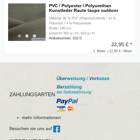
PVC / Polyester / Polyurethan
Kunstleder Raute taupe outdoor
Material: 86 % PVC (Polyvinylchlorid) / 10 %
Polyester / 4 % Polyurethan
Breite: 140 cm
Gewicht: 650 g / m²; 910 g / m
Artikelnummer: 632 D
22,95 € *
1
Meter
| 22,95 € / Meter
ZAHLUNGSARTEN
mehr Informationen
Besuchen sie uns auf