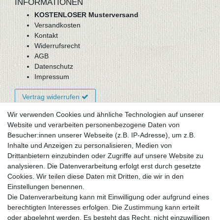
INFORMATIONEN
KOSTENLOSER Musterversand
Versandkosten
Kontakt
Widerrufsrecht
AGB
Datenschutz
Impressum
Vertrag widerrufen
Wir verwenden Cookies und ähnliche Technologien auf unserer
Website und verarbeiten personenbezogene Daten von
Newsletter-Anmeldung
Besucher:innen unserer Webseite (z.B. IP-Adresse), um z.B.
FAQ / Fragen
Inhalte und Anzeigen zu personalisieren, Medien von
Mein Warenkorb
Drittanbietern einzubinden oder Zugriffe auf unsere Website zu
Mein Merkzettel
analysieren. Die Datenverarbeitung erfolgt erst durch gesetzte
Mein Konto
Cookies. Wir teilen diese Daten mit Dritten, die wir in den
Einstellungen benennen.
UNSER LADENGESCHÄFT
Die Datenverarbeitung kann mit Einwilligung oder aufgrund eines
Gottlieb-Daimler-Str. 10
berechtigten Interesses erfolgen. Die Zustimmung kann erteilt
33334 Gütersloh
oder abgelehnt werden. Es besteht das Recht, nicht einzuwilligen