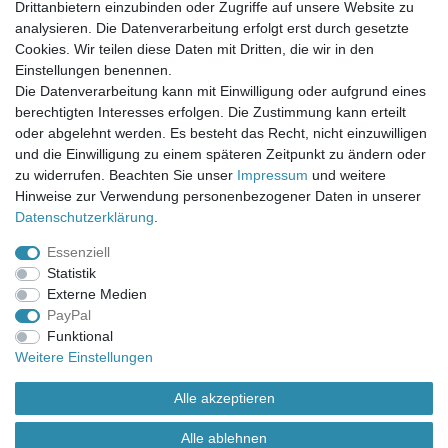
Mein Warenkorb
Drittanbietern einzubinden oder Zugriffe auf unsere Website zu
Mein Merkzettel
analysieren. Die Datenverarbeitung erfolgt erst durch gesetzte
Mein Konto
Cookies. Wir teilen diese Daten mit Dritten, die wir in den
Einstellungen benennen.
UNSER LADENGESCHÄFT
Die Datenverarbeitung kann mit Einwilligung oder aufgrund eines
Gottlieb-Daimler-Str. 10
berechtigten Interesses erfolgen. Die Zustimmung kann erteilt
33334 Gütersloh
oder abgelehnt werden. Es besteht das Recht, nicht einzuwilligen
und die Einwilligung zu einem späteren Zeitpunkt zu ändern oder
ÖFFNUNGSZEITEN
zu widerrufen. Beachten Sie unser
Impressum
und weitere
Hinweise zur Verwendung personenbezogener Daten in unserer
Montag - Dienstag: 8.00 - 18.00 Uhr, Mittwoch Ruhetag,
Daten­schutz­erklärung
.
Donnerstag: 8.00 - 18.00 Uhr, Freitag 8.00 - 14.00 Uhr
Essenziell
KUNDENSERVICE
Statistik
Telefon: (05241) 403 22 38
Externe Medien
E-Mail: info@stoffamstueck.de
PayPal
Funktional
Weitere Einstellungen
Alle Preise inklusive gesetzlicher Mehrwertsteuer und
zuzüglich
Versandkosten
. * Pflichtfeld
Alle akzeptieren
Alle ablehnen