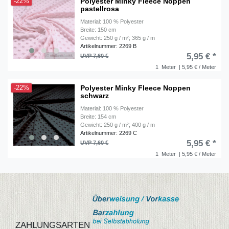
Polyester Minky Fleece Noppen
-22%
pastellrosa
Material: 100 % Polyester
Breite: 150 cm
Gewicht: 250 g / m²; 365 g / m
Artikelnummer: 2269 B
5,95 € *
UVP 7,60 €
1
Meter
| 5,95 € / Meter
Polyester Minky Fleece Noppen
-22%
schwarz
Material: 100 % Polyester
Breite: 154 cm
Gewicht: 250 g / m²; 400 g / m
Artikelnummer: 2269 C
5,95 € *
UVP 7,60 €
1
Meter
| 5,95 € / Meter
ZAHLUNGSARTEN