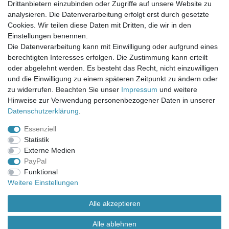
Mein Warenkorb
Drittanbietern einzubinden oder Zugriffe auf unsere Website zu
Mein Merkzettel
analysieren. Die Datenverarbeitung erfolgt erst durch gesetzte
Mein Konto
Cookies. Wir teilen diese Daten mit Dritten, die wir in den
Einstellungen benennen.
UNSER LADENGESCHÄFT
Die Datenverarbeitung kann mit Einwilligung oder aufgrund eines
Gottlieb-Daimler-Str. 10
berechtigten Interesses erfolgen. Die Zustimmung kann erteilt
33334 Gütersloh
oder abgelehnt werden. Es besteht das Recht, nicht einzuwilligen
und die Einwilligung zu einem späteren Zeitpunkt zu ändern oder
ÖFFNUNGSZEITEN
zu widerrufen. Beachten Sie unser
Impressum
und weitere
Hinweise zur Verwendung personenbezogener Daten in unserer
Montag - Dienstag: 8.00 - 18.00 Uhr, Mittwoch Ruhetag,
Daten­schutz­erklärung
.
Donnerstag: 8.00 - 18.00 Uhr, Freitag 8.00 - 14.00 Uhr
Essenziell
KUNDENSERVICE
Statistik
Telefon: (05241) 403 22 38
Externe Medien
E-Mail: info@stoffamstueck.de
PayPal
Funktional
Weitere Einstellungen
Alle Preise inklusive gesetzlicher Mehrwertsteuer und
zuzüglich
Versandkosten
. * Pflichtfeld
Alle akzeptieren
Alle ablehnen