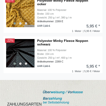
Polyester Minky Fleece Noppen
-22%
ocker
Material: 100 % Polyester
Breite: 150 cm
Gewicht: 250 g / m²; 380 g / m
Artikelnummer: 2269 E
5,95 € *
UVP 7,60 €
1
Meter
| 5,95 € / Meter
Polyester Minky Fleece Noppen
-22%
schwarz
Material: 100 % Polyester
Breite: 154 cm
Gewicht: 250 g / m²; 400 g / m
Artikelnummer: 2269 C
5,95 € *
UVP 7,60 €
1
Meter
| 5,95 € / Meter
ZAHLUNGSARTEN