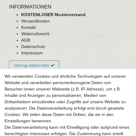
INFORMATIONEN
KOSTENLOSER Musterversand
Versandkosten
Kontakt
Widerrufsrecht
AGB
Datenschutz
Impressum
Vertrag widerrufen
Wir verwenden Cookies und ähnliche Technologien auf unserer
Website und verarbeiten personenbezogene Daten von
Newsletter-Anmeldung
Besucher:innen unserer Webseite (z.B. IP-Adresse), um z.B.
FAQ / Fragen
Inhalte und Anzeigen zu personalisieren, Medien von
Mein Warenkorb
Drittanbietern einzubinden oder Zugriffe auf unsere Website zu
Mein Merkzettel
analysieren. Die Datenverarbeitung erfolgt erst durch gesetzte
Mein Konto
Cookies. Wir teilen diese Daten mit Dritten, die wir in den
Einstellungen benennen.
UNSER LADENGESCHÄFT
Die Datenverarbeitung kann mit Einwilligung oder aufgrund eines
Gottlieb-Daimler-Str. 10
berechtigten Interesses erfolgen. Die Zustimmung kann erteilt