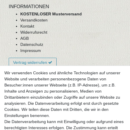
INFORMATIONEN
KOSTENLOSER Musterversand
Versandkosten
Kontakt
Widerrufsrecht
AGB
Datenschutz
Impressum
Vertrag widerrufen
Wir verwenden Cookies und ähnliche Technologien auf unserer
Website und verarbeiten personenbezogene Daten von
Newsletter-Anmeldung
Besucher:innen unserer Webseite (z.B. IP-Adresse), um z.B.
FAQ / Fragen
Inhalte und Anzeigen zu personalisieren, Medien von
Mein Warenkorb
Drittanbietern einzubinden oder Zugriffe auf unsere Website zu
Mein Merkzettel
analysieren. Die Datenverarbeitung erfolgt erst durch gesetzte
Mein Konto
Cookies. Wir teilen diese Daten mit Dritten, die wir in den
Einstellungen benennen.
UNSER LADENGESCHÄFT
Die Datenverarbeitung kann mit Einwilligung oder aufgrund eines
Gottlieb-Daimler-Str. 10
berechtigten Interesses erfolgen. Die Zustimmung kann erteilt