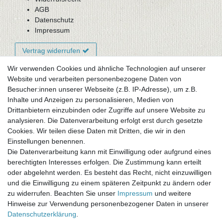
AGB
Datenschutz
Impressum
Vertrag widerrufen
Wir verwenden Cookies und ähnliche Technologien auf unserer
Website und verarbeiten personenbezogene Daten von
Newsletter-Anmeldung
Besucher:innen unserer Webseite (z.B. IP-Adresse), um z.B.
FAQ / Fragen
Inhalte und Anzeigen zu personalisieren, Medien von
Mein Warenkorb
Drittanbietern einzubinden oder Zugriffe auf unsere Website zu
Mein Merkzettel
analysieren. Die Datenverarbeitung erfolgt erst durch gesetzte
Mein Konto
Cookies. Wir teilen diese Daten mit Dritten, die wir in den
Einstellungen benennen.
UNSER LADENGESCHÄFT
Die Datenverarbeitung kann mit Einwilligung oder aufgrund eines
Gottlieb-Daimler-Str. 10
berechtigten Interesses erfolgen. Die Zustimmung kann erteilt
33334 Gütersloh
oder abgelehnt werden. Es besteht das Recht, nicht einzuwilligen
und die Einwilligung zu einem späteren Zeitpunkt zu ändern oder
ÖFFNUNGSZEITEN
zu widerrufen. Beachten Sie unser
Impressum
und weitere
Hinweise zur Verwendung personenbezogener Daten in unserer
Montag - Dienstag: 8.00 - 18.00 Uhr, Mittwoch Ruhetag,
Daten­schutz­erklärung
.
Donnerstag: 8.00 - 18.00 Uhr, Freitag 8.00 - 14.00 Uhr