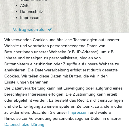
AGB
Datenschutz
Impressum
Vertrag widerrufen
Wir verwenden Cookies und ähnliche Technologien auf unserer
Website und verarbeiten personenbezogene Daten von
Newsletter-Anmeldung
Besucher:innen unserer Webseite (z.B. IP-Adresse), um z.B.
FAQ / Fragen
Inhalte und Anzeigen zu personalisieren, Medien von
Mein Warenkorb
Drittanbietern einzubinden oder Zugriffe auf unsere Website zu
Mein Merkzettel
analysieren. Die Datenverarbeitung erfolgt erst durch gesetzte
Mein Konto
Cookies. Wir teilen diese Daten mit Dritten, die wir in den
Einstellungen benennen.
UNSER LADENGESCHÄFT
Die Datenverarbeitung kann mit Einwilligung oder aufgrund eines
Gottlieb-Daimler-Str. 10
berechtigten Interesses erfolgen. Die Zustimmung kann erteilt
33334 Gütersloh
oder abgelehnt werden. Es besteht das Recht, nicht einzuwilligen
und die Einwilligung zu einem späteren Zeitpunkt zu ändern oder
ÖFFNUNGSZEITEN
zu widerrufen. Beachten Sie unser
Impressum
und weitere
Hinweise zur Verwendung personenbezogener Daten in unserer
Montag - Dienstag: 8.00 - 18.00 Uhr, Mittwoch Ruhetag,
Daten­schutz­erklärung
.
Donnerstag: 8.00 - 18.00 Uhr, Freitag 8.00 - 14.00 Uhr