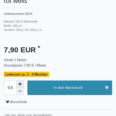
rot weiß
Artikelnummer
506 B
Material: 100 % Baumwolle
Breite: 150 cm
Gewicht: 130 g / m²; 200 g / m
*
7,90 EUR
Inhalt
1
Meter
Grundpreis
7,90 € / Meter
Lieferzeit ca. 3 - 4 Wochen
In den Warenkorb
Wunschliste
* inkl. ges. MwSt. zzgl.
Versandkosten