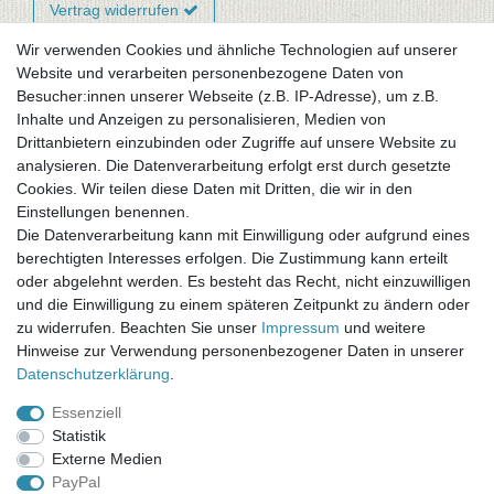
Vertrag widerrufen
Wir verwenden Cookies und ähnliche Technologien auf unserer
Website und verarbeiten personenbezogene Daten von
Newsletter-Anmeldung
Besucher:innen unserer Webseite (z.B. IP-Adresse), um z.B.
FAQ / Fragen
Inhalte und Anzeigen zu personalisieren, Medien von
Mein Warenkorb
Drittanbietern einzubinden oder Zugriffe auf unsere Website zu
Mein Merkzettel
analysieren. Die Datenverarbeitung erfolgt erst durch gesetzte
Mein Konto
Cookies. Wir teilen diese Daten mit Dritten, die wir in den
Einstellungen benennen.
UNSER LADENGESCHÄFT
Die Datenverarbeitung kann mit Einwilligung oder aufgrund eines
Gottlieb-Daimler-Str. 10
berechtigten Interesses erfolgen. Die Zustimmung kann erteilt
33334 Gütersloh
oder abgelehnt werden. Es besteht das Recht, nicht einzuwilligen
und die Einwilligung zu einem späteren Zeitpunkt zu ändern oder
ÖFFNUNGSZEITEN
zu widerrufen. Beachten Sie unser
Impressum
und weitere
Hinweise zur Verwendung personenbezogener Daten in unserer
Montag - Dienstag: 8.00 - 18.00 Uhr, Mittwoch Ruhetag,
Daten­schutz­erklärung
.
Donnerstag: 8.00 - 18.00 Uhr, Freitag 8.00 - 14.00 Uhr
Essenziell
KUNDENSERVICE
Statistik
Telefon: (05241) 403 22 38
Externe Medien
E-Mail: info@stoffamstueck.de
PayPal