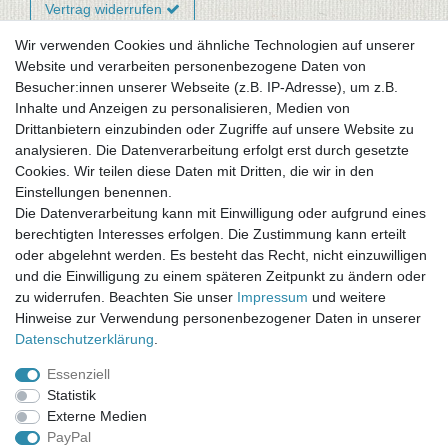
Vertrag widerrufen
Wir verwenden Cookies und ähnliche Technologien auf unserer
Website und verarbeiten personenbezogene Daten von
Newsletter-Anmeldung
Besucher:innen unserer Webseite (z.B. IP-Adresse), um z.B.
FAQ / Fragen
Inhalte und Anzeigen zu personalisieren, Medien von
Mein Warenkorb
Drittanbietern einzubinden oder Zugriffe auf unsere Website zu
Mein Merkzettel
analysieren. Die Datenverarbeitung erfolgt erst durch gesetzte
Mein Konto
Cookies. Wir teilen diese Daten mit Dritten, die wir in den
Einstellungen benennen.
UNSER LADENGESCHÄFT
Die Datenverarbeitung kann mit Einwilligung oder aufgrund eines
Gottlieb-Daimler-Str. 10
berechtigten Interesses erfolgen. Die Zustimmung kann erteilt
33334 Gütersloh
oder abgelehnt werden. Es besteht das Recht, nicht einzuwilligen
und die Einwilligung zu einem späteren Zeitpunkt zu ändern oder
ÖFFNUNGSZEITEN
zu widerrufen. Beachten Sie unser
Impressum
und weitere
Hinweise zur Verwendung personenbezogener Daten in unserer
Montag - Dienstag: 8.00 - 18.00 Uhr, Mittwoch Ruhetag,
Daten­schutz­erklärung
.
Donnerstag: 8.00 - 18.00 Uhr, Freitag 8.00 - 14.00 Uhr
Essenziell
KUNDENSERVICE
Statistik
Telefon: (05241) 403 22 38
Externe Medien
E-Mail: info@stoffamstueck.de
PayPal