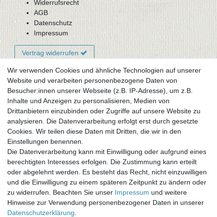
Widerrufsrecht
AGB
Datenschutz
Impressum
Vertrag widerrufen
Wir verwenden Cookies und ähnliche Technologien auf unserer
Website und verarbeiten personenbezogene Daten von
Newsletter-Anmeldung
Besucher:innen unserer Webseite (z.B. IP-Adresse), um z.B.
FAQ / Fragen
Inhalte und Anzeigen zu personalisieren, Medien von
Mein Warenkorb
Drittanbietern einzubinden oder Zugriffe auf unsere Website zu
Mein Merkzettel
analysieren. Die Datenverarbeitung erfolgt erst durch gesetzte
Mein Konto
Cookies. Wir teilen diese Daten mit Dritten, die wir in den
Einstellungen benennen.
UNSER LADENGESCHÄFT
Die Datenverarbeitung kann mit Einwilligung oder aufgrund eines
Gottlieb-Daimler-Str. 10
berechtigten Interesses erfolgen. Die Zustimmung kann erteilt
33334 Gütersloh
oder abgelehnt werden. Es besteht das Recht, nicht einzuwilligen
und die Einwilligung zu einem späteren Zeitpunkt zu ändern oder
ÖFFNUNGSZEITEN
zu widerrufen. Beachten Sie unser
Impressum
und weitere
Hinweise zur Verwendung personenbezogener Daten in unserer
Montag - Dienstag: 8.00 - 18.00 Uhr, Mittwoch Ruhetag,
Daten­schutz­erklärung
.
Donnerstag: 8.00 - 18.00 Uhr, Freitag 8.00 - 14.00 Uhr