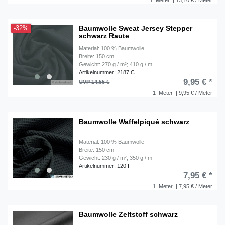
1
Meter
| 13,10 € / Meter
Baumwolle Sweat Jersey Stepper
-32%
schwarz Raute
Material: 100 % Baumwolle
Breite: 150 cm
Gewicht: 270 g / m²; 410 g / m
Artikelnummer: 2187 C
9,95 € *
UVP 14,55 €
1
Meter
| 9,95 € / Meter
Baumwolle Waffelpiqué schwarz
Material: 100 % Baumwolle
Breite: 150 cm
Gewicht: 230 g / m²; 350 g / m
Artikelnummer: 120 I
7,95 € *
1
Meter
| 7,95 € / Meter
Baumwolle Zeltstoff schwarz