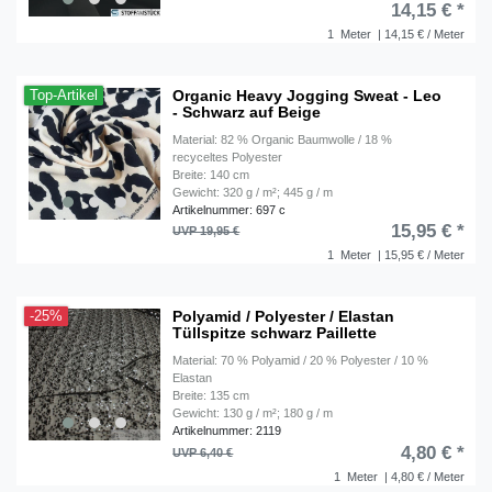
14,15 € *
1
Meter
| 14,15 € / Meter
Organic Heavy Jogging Sweat - Leo
Top-Artikel
- Schwarz auf Beige
Material: 82 % Organic Baumwolle / 18 %
recyceltes Polyester
Breite: 140 cm
Gewicht: 320 g / m²; 445 g / m
Artikelnummer: 697 c
15,95 € *
UVP 19,95 €
1
Meter
| 15,95 € / Meter
Polyamid / Polyester / Elastan
-25%
Tüllspitze schwarz Paillette
Material: 70 % Polyamid / 20 % Polyester / 10 %
Elastan
Breite: 135 cm
Gewicht: 130 g / m²; 180 g / m
Artikelnummer: 2119
4,80 € *
UVP 6,40 €
1
Meter
| 4,80 € / Meter