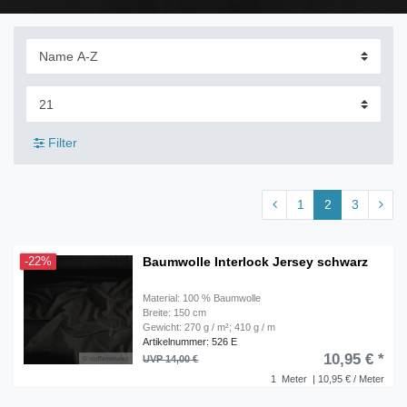
Filter
1
2
3
Baumwolle Interlock Jersey schwarz
-22%
Material: 100 % Baumwolle
Breite: 150 cm
Gewicht: 270 g / m²; 410 g / m
Artikelnummer: 526 E
10,95 € *
UVP 14,00 €
1
Meter
| 10,95 € / Meter