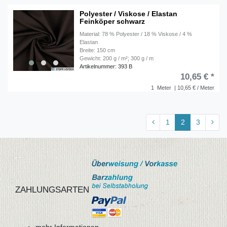
Polyester / Viskose / Elastan
Feinköper schwarz
Material: 78 % Polyester / 18 % Viskose / 4 %
Elastan
Breite: 150 cm
Gewicht: 200 g / m²; 300 g / m
Artikelnummer: 393 B
10,65 € *
1
Meter
| 10,65 € / Meter
1
2
3
ZAHLUNGSARTEN
mehr Informationen