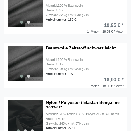
Material:100 % Baumwolle
Breite: 163 cm
Gewicht: 325 g / m²; 530 g / m
Artikelnummer: 139 G
19,95 € *
1
Meter
| 19,95 € / Meter
Baumwolle Zeltstoff schwarz leicht
Material:100 % Baumwolle
Breite: 161 cm
Gewicht: 280 g / m²; 450 g / m
Artikelnummer: 197
18,90 € *
1
Meter
| 18,90 € / Meter
Nylon / Polyester / Elastan Bengaline
schwarz
Material: 57 % Nylon / 35 % Polyester / 8 % Elastan
Breite: 150 cm
Gewicht: 245 g / m²; 370 g / m
Artikelnummer: 278 C