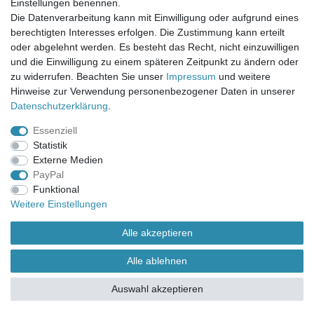
Einstellungen benennen.
UNSER LADENGESCHÄFT
Die Datenverarbeitung kann mit Einwilligung oder aufgrund eines
Gottlieb-Daimler-Str. 10
berechtigten Interesses erfolgen. Die Zustimmung kann erteilt
33334 Gütersloh
oder abgelehnt werden. Es besteht das Recht, nicht einzuwilligen
und die Einwilligung zu einem späteren Zeitpunkt zu ändern oder
ÖFFNUNGSZEITEN
zu widerrufen. Beachten Sie unser
Impressum
und weitere
Hinweise zur Verwendung personenbezogener Daten in unserer
Montag - Dienstag: 8.00 - 18.00 Uhr, Mittwoch Ruhetag,
Daten­schutz­erklärung
.
Donnerstag: 8.00 - 18.00 Uhr, Freitag 8.00 - 14.00 Uhr
Essenziell
KUNDENSERVICE
Statistik
Telefon: (05241) 403 22 38
Externe Medien
E-Mail: info@stoffamstueck.de
PayPal
Funktional
Weitere Einstellungen
Alle Preise inklusive gesetzlicher Mehrwertsteuer und
zuzüglich
Versandkosten
. * Pflichtfeld
Alle akzeptieren
Alle ablehnen
Auswahl akzeptieren