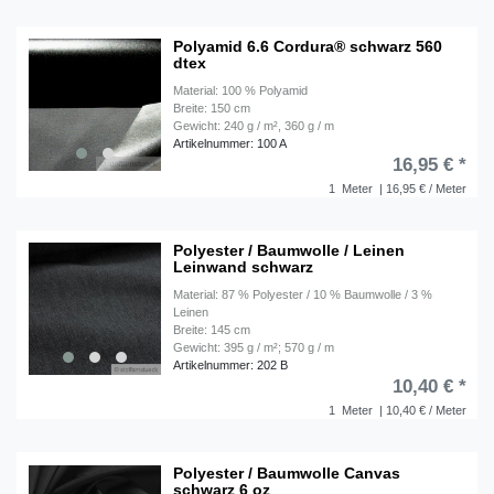
Polyamid 6.6 Cordura® schwarz 560
dtex
Material: 100 % Polyamid
Breite: 150 cm
Gewicht: 240 g / m², 360 g / m
Artikelnummer: 100 A
16,95 € *
1
Meter
| 16,95 € / Meter
Polyester / Baumwolle / Leinen
Leinwand schwarz
Material: 87 % Polyester / 10 % Baumwolle / 3 %
Leinen
Breite: 145 cm
Gewicht: 395 g / m²; 570 g / m
Artikelnummer: 202 B
10,40 € *
1
Meter
| 10,40 € / Meter
Polyester / Baumwolle Canvas
schwarz 6 oz