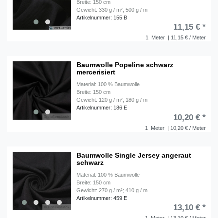
Breite: 150 cm
Gewicht: 330 g / m²; 500 g / m
Artikelnummer: 155 B
11,15 € *
1
Meter
| 11,15 € / Meter
Baumwolle Popeline schwarz
mercerisiert
Material: 100 % Baumwolle
Breite: 150 cm
Gewicht: 120 g / m²; 180 g / m
Artikelnummer: 186 E
10,20 € *
1
Meter
| 10,20 € / Meter
Baumwolle Single Jersey angeraut
schwarz
Material: 100 % Baumwolle
Breite: 150 cm
Gewicht: 270 g / m²; 410 g / m
Artikelnummer: 459 E
13,10 € *