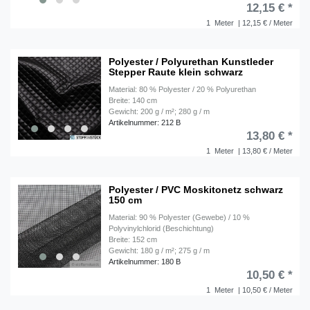
12,15 € *
1
Meter
| 12,15 € / Meter
Polyester / Polyurethan Kunstleder
Stepper Raute klein schwarz
Material: 80 % Polyester / 20 % Polyurethan
Breite: 140 cm
Gewicht: 200 g / m²; 280 g / m
Artikelnummer: 212 B
13,80 € *
1
Meter
| 13,80 € / Meter
Polyester / PVC Moskitonetz schwarz
150 cm
Material: 90 % Polyester (Gewebe) / 10 %
Polyvinylchlorid (Beschichtung)
Breite: 152 cm
Gewicht: 180 g / m²; 275 g / m
Artikelnummer: 180 B
10,50 € *
1
Meter
| 10,50 € / Meter