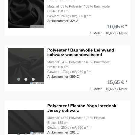
Material: 65 % Polyester / 35 % Baumwolle
Breite: 150 cm
Gewicht: 260 g / m²; 390 g / m
Artikelnummer: 324 A
10,65 € *
1
Meter
| 10,65 € / Meter
Polyester / Baumwolle Leinwand
schwarz wasserabweisend
Material: 54 % Polyester / 46 % Baumwolle
Breite: 150 cm
Gewicht: 170 g / m²; 260 g / m
Artikelnummer: 399 C
15,65 € *
1
Meter
| 15,65 € / Meter
Polyester / Elastan Yoga Interlock
Jersey schwarz
Material: 78 % Polyester / 22 % Elastan
Breite: 150 cm
Gewicht: 250 g / m²; 380 g / m
Artikelnummer: 281 E