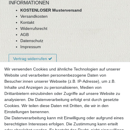
INFORMATIONEN
KOSTENLOSER Musterversand
Versandkosten
Kontakt
Widerrufsrecht
AGB
Datenschutz
Impressum
Vertrag widerrufen
Wir verwenden Cookies und ähnliche Technologien auf unserer
Website und verarbeiten personenbezogene Daten von
Newsletter-Anmeldung
Besucher:innen unserer Webseite (z.B. IP-Adresse), um z.B.
FAQ / Fragen
Inhalte und Anzeigen zu personalisieren, Medien von
Mein Warenkorb
Drittanbietern einzubinden oder Zugriffe auf unsere Website zu
Mein Merkzettel
analysieren. Die Datenverarbeitung erfolgt erst durch gesetzte
Mein Konto
Cookies. Wir teilen diese Daten mit Dritten, die wir in den
Einstellungen benennen.
UNSER LADENGESCHÄFT
Die Datenverarbeitung kann mit Einwilligung oder aufgrund eines
Gottlieb-Daimler-Str. 10
berechtigten Interesses erfolgen. Die Zustimmung kann erteilt
33334 Gütersloh