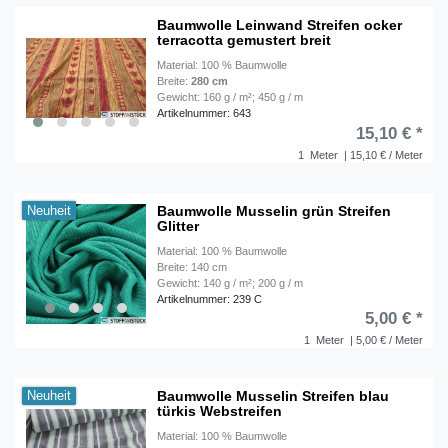
Baumwolle Leinwand Streifen ocker
terracotta gemustert breit
Material: 100 % Baumwolle
Breite:
280 cm
Gewicht: 160 g / m²; 450 g / m
Artikelnummer: 643
15,10 € *
1
Meter
| 15,10 € / Meter
Baumwolle Musselin grün Streifen
Neuheit
Glitter
Material: 100 % Baumwolle
Breite: 140 cm
Gewicht: 140 g / m²; 200 g / m
Artikelnummer: 239 C
5,00 € *
1
Meter
| 5,00 € / Meter
Baumwolle Musselin Streifen blau
Neuheit
türkis Webstreifen
Material: 100 % Baumwolle