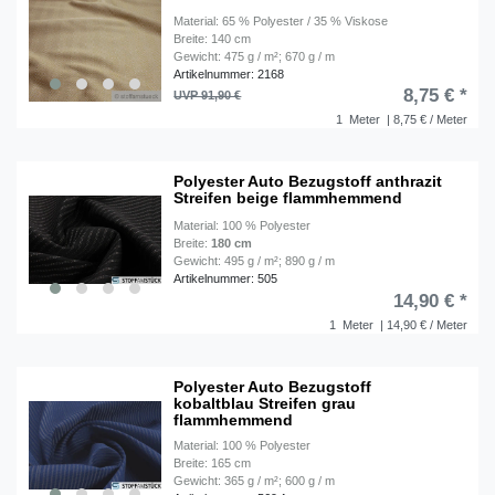
Material: 65 % Polyester / 35 % Viskose
Breite: 140 cm
Gewicht: 475 g / m²; 670 g / m
Artikelnummer: 2168
8,75 € *
UVP 91,90 €
1
Meter
| 8,75 € / Meter
Polyester Auto Bezugstoff anthrazit
Streifen beige flammhemmend
Material: 100 % Polyester
Breite:
180 cm
Gewicht: 495 g / m²; 890 g / m
Artikelnummer: 505
14,90 € *
1
Meter
| 14,90 € / Meter
Polyester Auto Bezugstoff
kobaltblau Streifen grau
flammhemmend
Material: 100 % Polyester
Breite: 165 cm
Gewicht: 365 g / m²; 600 g / m