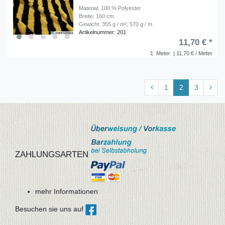
Material: 100 % Polyester
Breite: 160 cm
Gewicht: 355 g / m²; 570 g / m
Artikelnummer: 201
11,70 € *
1
Meter
| 11,70 € / Meter
1
2
3
ZAHLUNGSARTEN
mehr Informationen
Besuchen sie uns auf