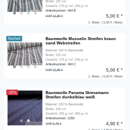
Breite: 135 cm
Gewicht: 175 g / m²; 240 g / m
Artikelnummer: 484 B
5,00 € *
UVP 11,85 €
1
Meter
| 5,00 € / Meter
Baumwolle Musselin Streifen braun
Neuheit
sand Webstreifen
Material: 100 % Baumwolle
Breite: 135 cm
Gewicht: 175 g / m²; 240 g / m
Artikelnummer: 484 C
5,00 € *
UVP 11,85 €
1
Meter
| 5,00 € / Meter
Baumwolle Panama Stresemann
-10%
Streifen dunkelblau weiß
Material: 100 % Baumwolle
Breite: 156 cm
Gewicht: 255 g / m²; 400 g / m
Artikelnummer: 2265
4,90 € *
UVP 5,45 €