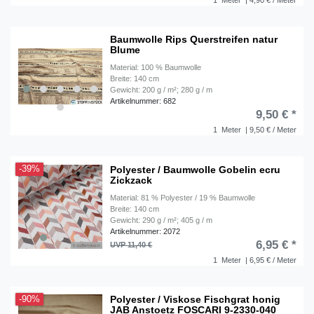
1
Meter
| 4,90 € / Meter
Baumwolle Rips Querstreifen natur
Blume
Material: 100 % Baumwolle
Breite: 140 cm
Gewicht: 200 g / m²; 280 g / m
Artikelnummer: 682
9,50 € *
1
Meter
| 9,50 € / Meter
Polyester / Baumwolle Gobelin ecru
-39%
Zickzack
Material: 81 % Polyester / 19 % Baumwolle
Breite: 140 cm
Gewicht: 290 g / m²; 405 g / m
Artikelnummer: 2072
6,95 € *
UVP 11,40 €
1
Meter
| 6,95 € / Meter
Polyester / Viskose Fischgrat honig
-90%
JAB Anstoetz FOSCARI 9-2330-040